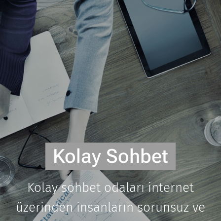
Kolay Sohbet
Kolay sohbet odaları internet
üzerinden insanların sorunsuz ve