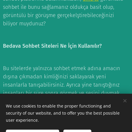
sohbet ile bunu sağlamanız oldukça basit olup,
görüntülü bir görüşme gerçekelştirebileceğinizi
biliyor muydunuz?
Bedava Sohbet Siteleri Ne İçin Kullanılır?
Bu sitelerde yalnızca sohbet etmek adına amacın
dışına çıkmadan kimliğinizi saklayarak yeni
insanlarla tanışabilirsiniz. Ayrıca yine tanıştığınız
insanları bir süre sonra görmek ve sesini duymak
isterseniz kamera uygulaması sayesinde yazmakla
We use cookies to enable the proper functioning and
anlatamayacağınız cümleleri söze dökebilirsiniz.
security of our website, and to offer you the best possible
Fakat genellikle bedava
mobil sohbet
siteleri
user experience.
kısmına giren kişiler karşısındakinin kim olduğunu