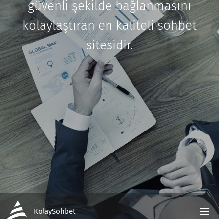
güvenli şekilde bağlanmasını
kolaylaştıran en kaliteli sohbet
sitesidir.
KolaySohbet